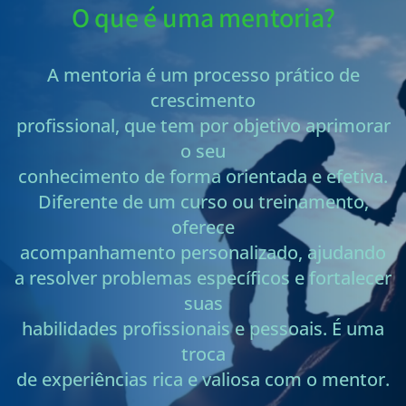
O que é uma mentoria?
A mentoria é um processo prático de
crescimento
profissional, que tem por objetivo aprimorar
o seu
conhecimento de forma orientada e efetiva.
Diferente de um curso ou treinamento,
oferece
acompanhamento personalizado, ajudando
a resolver problemas específicos e fortalecer
suas
habilidades profissionais e pessoais. É uma
troca
de experiências rica e valiosa com o mentor.