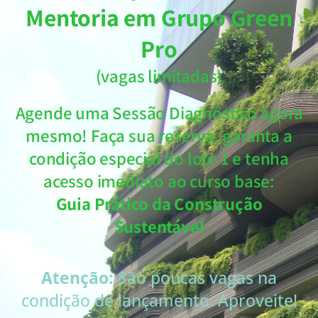
Mentoria em Grupo Green
Pro
(vagas limitadas)
Agende uma Sessão Diagnóstico agora
mesmo! Faça sua reserva, garanta a
condição especial do lote 1 e tenha
acesso imediato ao curso base:
Guia Prático da Construção
Sustentável
Atenção:
São poucas vagas na
condição de lançamento. Aproveite!