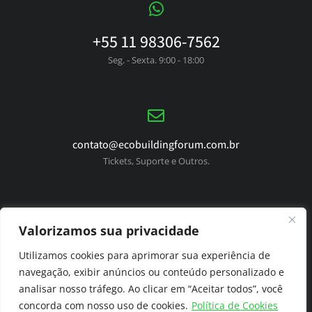
+55 11 98306-7562
Seg. - Sexta. 9:00 - 18:00
contato@ecobuildingforum.com.br
Tickets, Suporte e Outros.
Valorizamos sua privacidade
Utilizamos cookies para aprimorar sua experiência de
navegação, exibir anúncios ou conteúdo personalizado e
analisar nosso tráfego. Ao clicar em “Aceitar todos”, você
© Copyright 2023 EcoBuilding Fórum - Aviso Legal ao Aluno -
concorda com nosso uso de cookies.
Dúvidas Frequentes
Política de Cookies